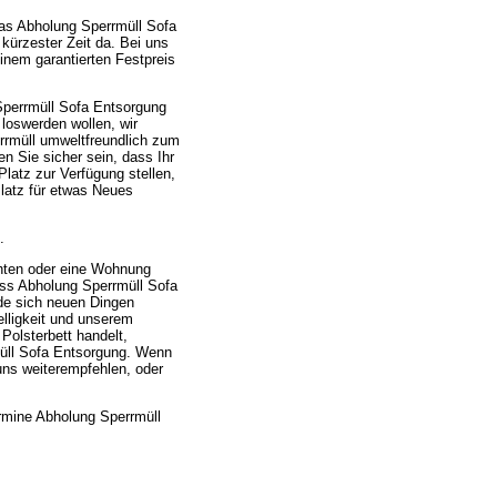
as Abholung Sperrmüll Sofa
 kürzester Zeit da. Bei uns
einem garantierten Festpreis
Sperrmüll Sofa Entsorgung
 loswerden wollen, wir
rrmüll umweltfreundlich zum
 Sie sicher sein, dass Ihr
latz zur Verfügung stellen,
latz für etwas Neues
.
hten oder eine Wohnung
ass Abholung Sperrmüll Sofa
nde sich neuen Dingen
elligkeit und unserem
Polsterbett handelt,
müll Sofa Entsorgung. Wenn
 uns weiterempfehlen, oder
ermine Abholung Sperrmüll