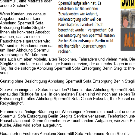
Sperrmüll, eine Matratze oder
andere Sachen?
Wenn Kunden uns genaue
Angaben machen, kann
Abholung Sperrmüll Sofa
Entsorgung Berlin Steglitz
Ihnen ein konkretes Angebot
machen, das zu einem
Pauschalpreis garantiert wird.
Wir sind im Handumdrehen da,
um Ihren Abholung Sperrmüll
zu entsorgen. Wir kümmern
uns auch um alten Möbeln, alten Teppichen, Fahrrädern und vielem mehr. Die
Steglitz ist ein fairer und sofortiger Kundenservice, der an sechs Tagen in 
Tag, für die sofortige Abholung Sperrmüll Sofa Entsorgung Berlin Steglitz Ih
sorgt.
Günstig ohne Besichtigung Abholung Sperrmüll Sofa Entsorgung Berlin Stegli
Sie wollen einige alte Sofas loswerden? Dann ist das Abholung Sperrmüll Sof
genau das Richtige für alle. In den meisten Fällen sind wir noch am selben Ta
Entsorgung Ihr altes Abholung Sperrmüll Sofa Couch Ecksofa, Ihre Sessel od
Recyclinghof.
Für eine vollständige Räumung der Wohnungen können sich auch auf unsere
Sperrmüll Sofa Entsorgung Berlin Steglitz Service verlassen. Telefonisch unte
Pauschalangebot. Gerne übernehmen wir auch andere Aufgaben, wie zum Bei
Küche. Alles wird sofort ausgeführt.
Garantierten Festpreis Abholung Sperrmüll Sofa Entsorgung Berlin Steglitz.