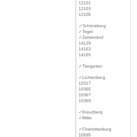
12101
12103
12105
✓Schöneberg
✓Tegel
✓Zehlendorf
14129
14163
14165
✓Tiergarten
✓Lichtenberg
10317
10365
10367
10369
✓Kreuzberg
✓Mitte
✓Charlottenburg
10585