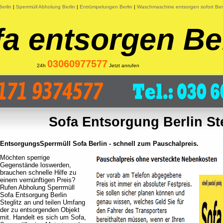
erlin
|
Sperrmüll Abholung Berlin
|
Entrümpelungen Berlin
|
Waschmaschine entsorgen sofort Ber
a entsorgen Be
03060977577
24h
Jetzt anrufen
Sofa Entsorgung Berlin Ste
EntsorgungsSperrmüll Sofa Berlin - schnell zum Pauschalpreis.
Möchten sperrige
Gegenstände loswerden,
brauchen schnelle Hilfe zu
einem vernünftigen Preis?
Rufen Abholung Sperrmüll
Sofa Entsorgung Berlin
Steglitz an und teilen Umfang
der zu entsorgenden Objekt
mit. Handelt es sich um Sofa,