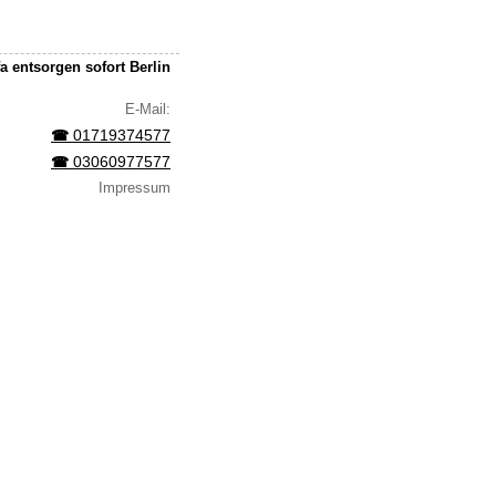
a entsorgen sofort Berlin
E-Mail:
01719374577
☎︎
03060977577
☎︎
Impressum