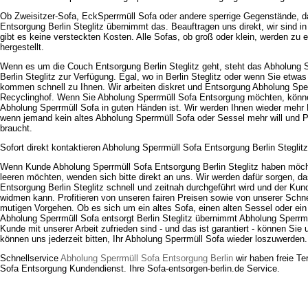
Ob Zweisitzer-Sofa, EckSperrmüll Sofa oder andere sperrige Gegenstände, d
Entsorgung Berlin Steglitz übernimmt das. Beauftragen uns direkt, wir sind in
gibt es keine versteckten Kosten. Alle Sofas, ob groß oder klein, werden zu 
hergestellt.
Wenn es um die Couch Entsorgung Berlin Steglitz geht, steht das Abholung 
Berlin Steglitz zur Verfügung. Egal, wo in Berlin Steglitz oder wenn Sie etwas
kommen schnell zu Ihnen. Wir arbeiten diskret und Entsorgung Abholung Spe
Recyclinghof. Wenn Sie Abholung Sperrmüll Sofa Entsorgung möchten, können
Abholung Sperrmüll Sofa in guten Händen ist. Wir werden Ihnen wieder mehr P
wenn jemand kein altes Abholung Sperrmüll Sofa oder Sessel mehr will und P
braucht.
Sofort direkt kontaktieren Abholung Sperrmüll Sofa Entsorgung Berlin Steglitz
Wenn Kunde Abholung Sperrmüll Sofa Entsorgung Berlin Steglitz haben möc
leeren möchten, wenden sich bitte direkt an uns. Wir werden dafür sorgen, d
Entsorgung Berlin Steglitz schnell und zeitnah durchgeführt wird und der Ku
widmen kann. Profitieren von unseren fairen Preisen sowie von unserer Schn
mutigen Vorgehen. Ob es sich um ein altes Sofa, einen alten Sessel oder ein 
Abholung Sperrmüll Sofa entsorgt Berlin Steglitz übernimmt Abholung Sperr
Kunde mit unserer Arbeit zufrieden sind - und das ist garantiert - können Sie
können uns jederzeit bitten, Ihr Abholung Sperrmüll Sofa wieder loszuwerden.
Schnellservice
Abholung Sperrmüll Sofa Entsorgung Berlin
wir haben freie T
Sofa Entsorgung Kundendienst. Ihre Sofa-entsorgen-berlin.de Service.