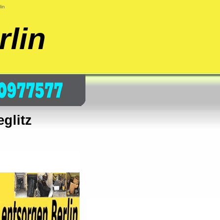
lin
rlin
glitz