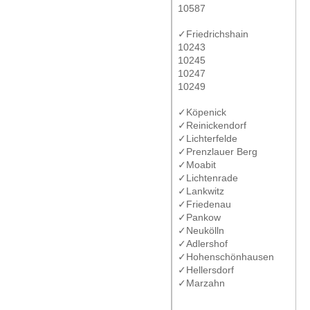
10587
✓Friedrichshain
10243
10245
10247
10249
✓Köpenick
✓Reinickendorf
✓Lichterfelde
✓Prenzlauer Berg
✓Moabit
✓Lichtenrade
✓Lankwitz
✓Friedenau
✓Pankow
✓Neukölln
✓Adlershof
✓Hohenschönhausen
✓Hellersdorf
✓Marzahn