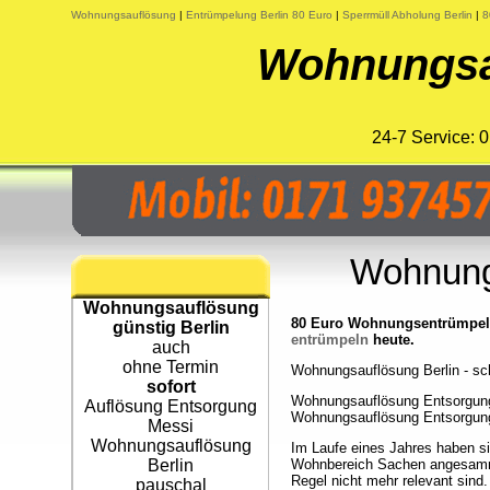
Wohnungsauflösung
|
Entrümpelung Berlin 80 Euro
|
Sperrmüll Abholung Berlin
|
8
Wohnungsau
24-7 Service:
Wohnungs
Wohnungsauflösung
80 Euro Wohnungsentrümpelu
günstig Berlin
entrümpeln
heute.
auch
ohne Termin
Wohnungsauflösung Berlin - sch
sofort
Wohnungsauflösung Entsorgung B
Auflösung Entsorgung
Wohnungsauflösung Entsorgun
Messi
Wohnungsauflösung
Im Laufe eines Jahres haben si
Berlin
Wohnbereich Sachen angesamme
Regel nicht mehr relevant sind
pauschal