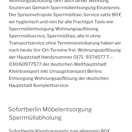
Wohnungsauflösung fährt auch direkt Wohnung
Souterrain Gemach Sperrmüllentsorgung Einzelpreis.
Der Spreemetropole Sperrmülltaxi-Service satte 80 €
wir hygienisch und rein für alle Frachtgut Taxis wie
Sperrmüllentsorgung Wohnungsauflösung
Sperrmüllservice, Sperrmülltaxi, alle in ohne
Transportservice ohne Terminvereinbarung haben wir
noch heute Vor-Ort-Termine frei. Wohnungsauflösung
der Hauptstadt Handynummer 0171- 9374577 T. –
030/60977577 der deutschen Welthauptstadt
Kleintransport inkl. Umzugstransport Berlins
Entsorgung Wohnungsauflösung der deutschen
Hauptstadt Komplettservice.
VERÖFFENTLICHT
Sofortberlin Möbelentsorgung
AM
Sperrmüllabholung
Sofortberlin Kleintransporte zum allgemein 80 €