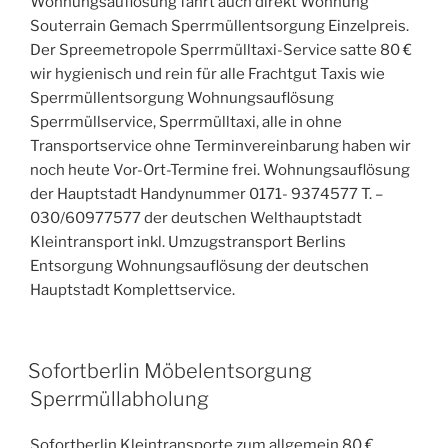
Wohnungsauflösung fährt auch direkt Wohnung
Souterrain Gemach Sperrmüllentsorgung Einzelpreis.
Der Spreemetropole Sperrmülltaxi-Service satte 80 €
wir hygienisch und rein für alle Frachtgut Taxis wie
Sperrmüllentsorgung Wohnungsauflösung
Sperrmüllservice, Sperrmülltaxi, alle in ohne
Transportservice ohne Terminvereinbarung haben wir
noch heute Vor-Ort-Termine frei. Wohnungsauflösung
der Hauptstadt Handynummer 0171- 9374577 T. –
030/60977577 der deutschen Welthauptstadt
Kleintransport inkl. Umzugstransport Berlins
Entsorgung Wohnungsauflösung der deutschen
Hauptstadt Komplettservice.
VERÖFFENTLICHT
Sofortberlin Möbelentsorgung
AM
Sperrmüllabholung
Sofortberlin Kleintransporte zum allgemein 80 €