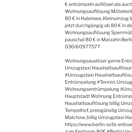
€ entrümpeln auflösen als auch
Wohnungsauflösung Möbelentso
80 € in Halensee, Kleinumzu
jetzt durchgängig ab 80 € in 
Wohnungsauflösung Sperrmüll
pauschal 80 € in Marzahn Berl
030/60977577
Wohnungsauslöser gerne Entr
Umzugstaxi Haushaltsauflösu
#Umzugstaxi Haushaltsauflös
Entrümpelung #Termin. Umzugs
Wohnungsentrümpelung #Umzu
Hauptstadt Wohnung Entrümp
Haushaltsauflösung billig Umz
Tempelhof, preisgünstig Umzu
Malchow, billig Umzugstaxi Ha
https://www.berlin-sofa-entr
zum Festpreis 80€ #Berlin Um