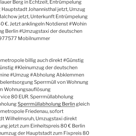
lauer Berg in Echtzeit, Entrümpelung
Hauptstadt Johannisthal jetzt, Umzug
lchow jetzt, Unterkunft Entrümpelung
80 €. Jetzt anklingeln Notdienst #Wohin
ung Berlin #Umzugstaxi der deutschen
60977577 Mobilnummer
etropole billig auch direkt #Günstig
ünstig #Kleinumzug der deutschen
ermine #Umzug #Abholung Abklemmen
belentsorgung Sperrmüll von Wohnung
um Wohnungsauflösung
vice 80 EUR. Sperrmüllabholung
bholung
Sperrmüllabholung Berlin
gleich
etropole Friedenau, sofort
t Wilhelmsruh, Umzugstaxi direkt
g jetzt zum Einheitspreis 80 € Berlin
inumzug der Hauptstadt zum Fixpreis 80