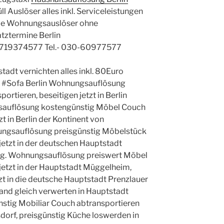
 Auslöser alles inkl. Serviceleistungen
le Wohnungsauslöser ohne
atztermine Berlin
719374577 Tel.- 030-60977577
tadt vernichten alles inkl. 80Euro
t #Sofa Berlin Wohnungsauflösung
rtieren, beseitigen jetzt in Berlin
auflösung kostengünstig Möbel Couch
zt in Berlin der Kontinent von
nungsauflösung preisgünstig Möbelstück
etzt in der deutschen Hauptstadt
g. Wohnungsauflösung preiswert Möbel
etzt in der Hauptstadt Müggelheim,
zt in die deutsche Hauptstadt Prenzlauer
nd gleich verwerten in Hauptstadt
stig Mobiliar Couch abtransportieren
rsdorf, preisgünstig Küche loswerden in