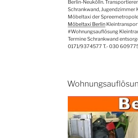
Berlin-Neukölln. Transportieren
Schrankwand, Jugendzimmer K
Möbeltaxi der Spreemetropole 
Möbeltaxi Berlin
Kleintranspor
#Wohnungsauflösung Kleintran
Termine Schrankwand entsorge
0171/9374577 T.- 030 60977
VERÖFFENTLICHT
Wohnungsauflösung
AM