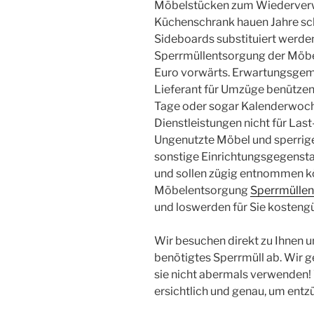
Möbelstücken zum Wiederverw
Küchenschrank hauen Jahre sch
Sideboards substituiert werden
Sperrmüllentsorgung der Möbe
Euro vorwärts. Erwartungsgemä
Lieferant für Umzüge benützen
Tage oder sogar Kalenderwoche
Dienstleistungen nicht für La
Ungenutzte Möbel und sperrige
sonstige Einrichtungsgegenst
und sollen zügig entnommen k
Möbelentsorgung
Sperrmüllen
und loswerden für Sie kostengü
Wir besuchen direkt zu Ihnen un
benötigtes Sperrmüll ab. Wir ge
sie nicht abermals verwenden!
ersichtlich und genau, um entzü