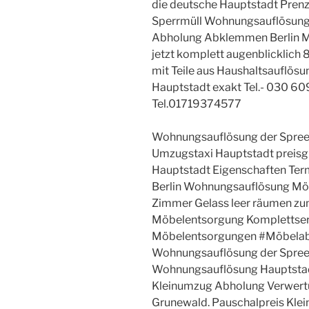
die deutsche Hauptstadt Prenz
Sperrmüll Wohnungsauflösung 
Abholung Abklemmen Berlin Ma
jetzt komplett augenblicklich 
mit Teile aus Haushaltsauflös
Hauptstadt exakt Tel.- 030 
Tel.01719374577
Wohnungsauflösung der Spreem
Umzugstaxi Hauptstadt preisg
Hauptstadt Eigenschaften T
Berlin Wohnungsauflösung Mö
Zimmer Gelass leer räumen z
Möbelentsorgung Komplettser
Möbelentsorgungen #Möbela
Wohnungsauflösung der Spreem
Wohnungsauflösung Hauptstad
Kleinumzug Abholung Verwertun
Grunewald. Pauschalpreis Kle