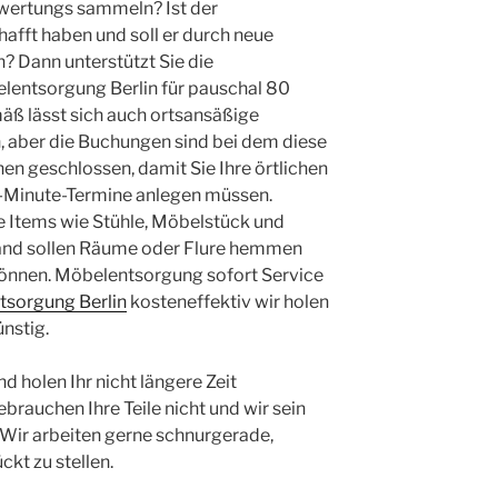
ertungs sammeln? Ist der
afft haben und soll er durch neue
? Dann unterstützt Sie die
lentsorgung Berlin für pauschal 80
ß lässt sich auch ortsansäßige
, aber die Buchungen sind bei dem diese
n geschlossen, damit Sie Ihre örtlichen
st-Minute-Termine anlegen müssen.
 Items wie Stühle, Möbelstück und
and sollen Räume oder Flure hemmen
önnen. Möbelentsorgung sofort Service
tsorgung Berlin
kosteneffektiv wir holen
nstig.
d holen Ihr nicht längere Zeit
brauchen Ihre Teile nicht und wir sein
 Wir arbeiten gerne schnurgerade,
ckt zu stellen.