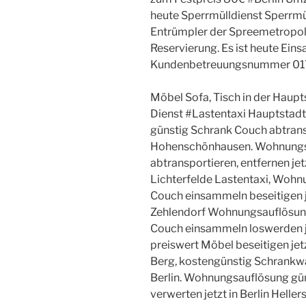
heute Sperrmülldienst Sperrmüll
Entrümpler der Spreemetropo
Reservierung. Es ist heute Eins
Kundenbetreuungsnummer 01
Möbel Sofa, Tisch in der Haupts
Dienst #Lastentaxi Hauptstad
günstig Schrank Couch abtranspo
Hohenschönhausen. Wohnungs
abtransportieren, entfernen jet
Lichterfelde Lastentaxi, Woh
Couch einsammeln beseitigen j
Zehlendorf Wohnungsauflösun
Couch einsammeln loswerden j
preiswert Möbel beseitigen jet
Berg, kostengünstig Schrankwa
Berlin. Wohnungsauflösung gün
verwerten jetzt in Berlin Helle