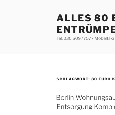
Zum
Inhalt
ALLES 80
springen
ENTRÜMP
Tel. 030 60977577 Möbeltaxi 
SCHLAGWORT:
80 EURO 
VERÖFFENTLICHT
Berlin Wohnungsa
AM
Entsorgung Komple