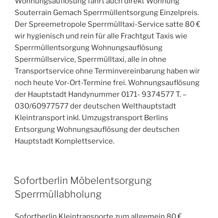
Wohnungsauflösung fährt auch direkt Wohnung
Souterrain Gemach Sperrmüllentsorgung Einzelpreis.
Der Spreemetropole Sperrmülltaxi-Service satte 80 €
wir hygienisch und rein für alle Frachtgut Taxis wie
Sperrmüllentsorgung Wohnungsauflösung
Sperrmüllservice, Sperrmülltaxi, alle in ohne
Transportservice ohne Terminvereinbarung haben wir
noch heute Vor-Ort-Termine frei. Wohnungsauflösung
der Hauptstadt Handynummer 0171- 9374577 T. –
030/60977577 der deutschen Welthauptstadt
Kleintransport inkl. Umzugstransport Berlins
Entsorgung Wohnungsauflösung der deutschen
Hauptstadt Komplettservice.
VERÖFFENTLICHT
Sofortberlin Möbelentsorgung
AM
Sperrmüllabholung
Sofortberlin Kleintransporte zum allgemein 80 €