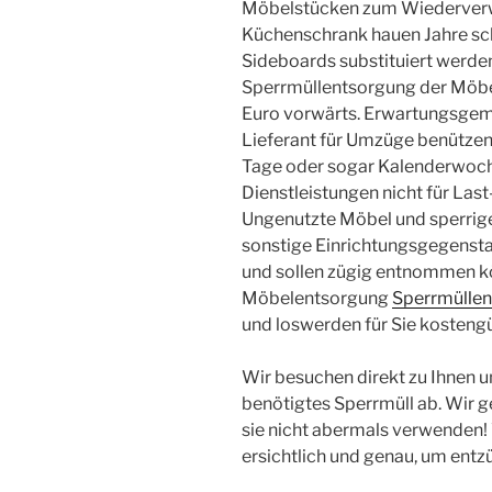
Möbelstücken zum Wiederverw
Küchenschrank hauen Jahre sch
Sideboards substituiert werden
Sperrmüllentsorgung der Möbe
Euro vorwärts. Erwartungsgemä
Lieferant für Umzüge benützen
Tage oder sogar Kalenderwoche
Dienstleistungen nicht für La
Ungenutzte Möbel und sperrige
sonstige Einrichtungsgegenst
und sollen zügig entnommen k
Möbelentsorgung
Sperrmüllen
und loswerden für Sie kostengü
Wir besuchen direkt zu Ihnen un
benötigtes Sperrmüll ab. Wir ge
sie nicht abermals verwenden!
ersichtlich und genau, um entzü