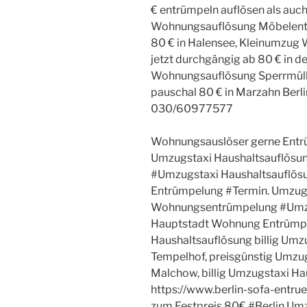
€ entrümpeln auflösen als auch
Wohnungsauflösung Möbelentso
80 € in Halensee, Kleinumzu
jetzt durchgängig ab 80 € in 
Wohnungsauflösung Sperrmüll
pauschal 80 € in Marzahn Berl
030/60977577
Wohnungsauslöser gerne Entr
Umzugstaxi Haushaltsauflösu
#Umzugstaxi Haushaltsauflös
Entrümpelung #Termin. Umzugs
Wohnungsentrümpelung #Umzu
Hauptstadt Wohnung Entrümp
Haushaltsauflösung billig Umz
Tempelhof, preisgünstig Umzu
Malchow, billig Umzugstaxi Ha
https://www.berlin-sofa-entr
zum Festpreis 80€ #Berlin Um