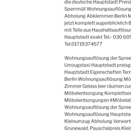
die deutsche Hauptstadt Prenz
Sperrmüll Wohnungsauflösung 
Abholung Abklemmen Berlin Ma
jetzt komplett augenblicklich 
mit Teile aus Haushaltsauflös
Hauptstadt exakt Tel.- 030 
Tel.01719374577
Wohnungsauflösung der Spreem
Umzugstaxi Hauptstadt preisg
Hauptstadt Eigenschaften T
Berlin Wohnungsauflösung Mö
Zimmer Gelass leer räumen z
Möbelentsorgung Komplettser
Möbelentsorgungen #Möbela
Wohnungsauflösung der Spreem
Wohnungsauflösung Hauptstad
Kleinumzug Abholung Verwertun
Grunewald. Pauschalpreis Kle