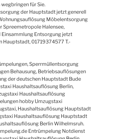
 wegbringen für Sie.
rgung der Hauptstadt jetzt generell
g Wohnungsauflösung Möbelentsorgung
der Spreemetropole Halensee,
 Einsammlung Entsorgung jetzt
in Hauptstadt, 01719374577 T.-
ümpelungen, Sperrmüllentsorgung
ngen Behausung, Betriebsauflösungen
ung der deutschen Hauptstadt Bude
taxi Haushaltsauflösung Berlin,
gstaxi Haushaltsauflösung
elungen hobby Umzugstaxi
ugstaxi, Haushaltsauflösung Hauptstadt
gstaxi Haushaltsauflösung Hauptstadt
ushaltsauflösung Berlin Wilhelmsruh.
uempelung.de Entrümpelung Notdienst
zugstaxi
Haushaltsauflösung Berlin