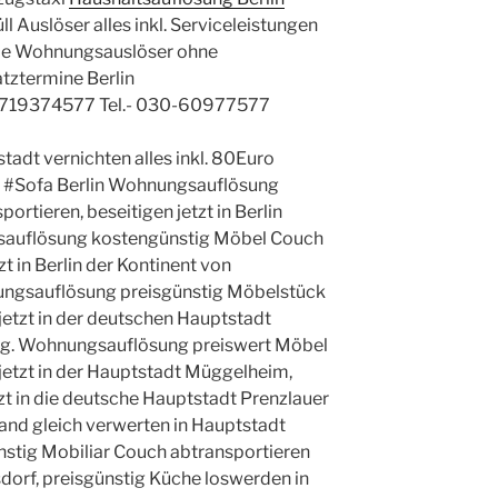
 Auslöser alles inkl. Serviceleistungen
le Wohnungsauslöser ohne
atztermine Berlin
719374577 Tel.- 030-60977577
tadt vernichten alles inkl. 80Euro
t #Sofa Berlin Wohnungsauflösung
rtieren, beseitigen jetzt in Berlin
auflösung kostengünstig Möbel Couch
zt in Berlin der Kontinent von
nungsauflösung preisgünstig Möbelstück
etzt in der deutschen Hauptstadt
g. Wohnungsauflösung preiswert Möbel
etzt in der Hauptstadt Müggelheim,
zt in die deutsche Hauptstadt Prenzlauer
nd gleich verwerten in Hauptstadt
stig Mobiliar Couch abtransportieren
rsdorf, preisgünstig Küche loswerden in