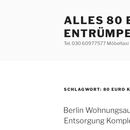
Zum
Inhalt
ALLES 80
springen
ENTRÜMP
Tel. 030 60977577 Möbeltaxi 
SCHLAGWORT:
80 EURO 
VERÖFFENTLICHT
Berlin Wohnungsa
AM
Entsorgung Komple