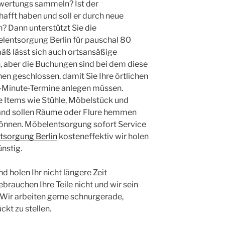
ertungs sammeln? Ist der
afft haben und soll er durch neue
? Dann unterstützt Sie die
lentsorgung Berlin für pauschal 80
ß lässt sich auch ortsansäßige
, aber die Buchungen sind bei dem diese
n geschlossen, damit Sie Ihre örtlichen
st-Minute-Termine anlegen müssen.
 Items wie Stühle, Möbelstück und
and sollen Räume oder Flure hemmen
önnen. Möbelentsorgung sofort Service
tsorgung Berlin
kosteneffektiv wir holen
nstig.
d holen Ihr nicht längere Zeit
brauchen Ihre Teile nicht und wir sein
 Wir arbeiten gerne schnurgerade,
ckt zu stellen.