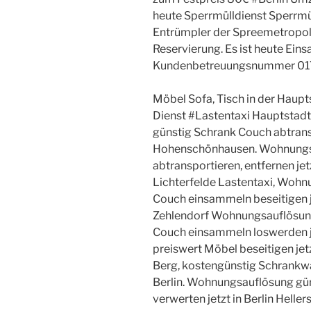
heute Sperrmülldienst Sperrmüll
Entrümpler der Spreemetropo
Reservierung. Es ist heute Eins
Kundenbetreuungsnummer 01
Möbel Sofa, Tisch in der Haupts
Dienst #Lastentaxi Hauptstad
günstig Schrank Couch abtranspo
Hohenschönhausen. Wohnungs
abtransportieren, entfernen jet
Lichterfelde Lastentaxi, Woh
Couch einsammeln beseitigen j
Zehlendorf Wohnungsauflösun
Couch einsammeln loswerden j
preiswert Möbel beseitigen jet
Berg, kostengünstig Schrankwa
Berlin. Wohnungsauflösung gün
verwerten jetzt in Berlin Helle