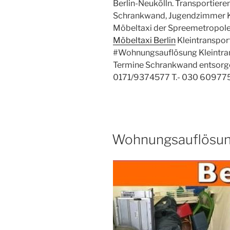
Berlin-Neukölln. Transportieren
Schrankwand, Jugendzimmer K
Möbeltaxi der Spreemetropole 
Möbeltaxi Berlin
Kleintranspor
#Wohnungsauflösung Kleintran
Termine Schrankwand entsorge
0171/9374577 T.- 030 60977
VERÖFFENTLICHT
Wohnungsauflösung
AM