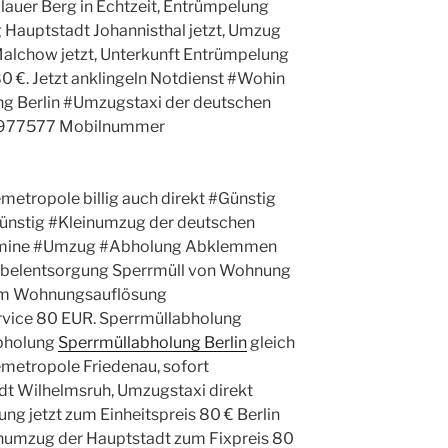
lauer Berg in Echtzeit, Entrümpelung
Hauptstadt Johannisthal jetzt, Umzug
lchow jetzt, Unterkunft Entrümpelung
80 €. Jetzt anklingeln Notdienst #Wohin
ung Berlin #Umzugstaxi der deutschen
60977577 Mobilnummer
etropole billig auch direkt #Günstig
ünstig #Kleinumzug der deutschen
ermine #Umzug #Abholung Abklemmen
belentsorgung Sperrmüll von Wohnung
um Wohnungsauflösung
vice 80 EUR. Sperrmüllabholung
bholung
Sperrmüllabholung Berlin
gleich
etropole Friedenau, sofort
t Wilhelmsruh, Umzugstaxi direkt
g jetzt zum Einheitspreis 80 € Berlin
inumzug der Hauptstadt zum Fixpreis 80