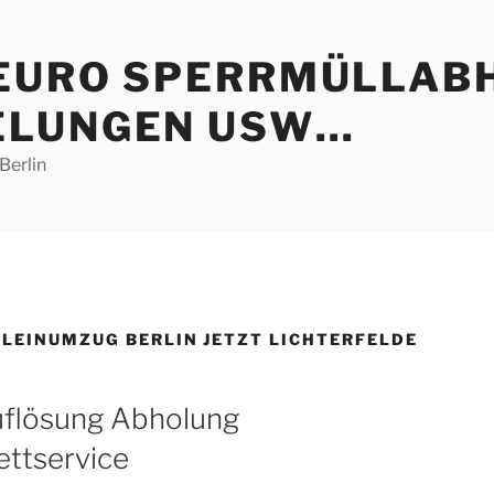
 EURO SPERRMÜLLAB
ELUNGEN USW…
Berlin
KLEINUMZUG BERLIN JETZT LICHTERFELDE
uflösung Abholung
ttservice