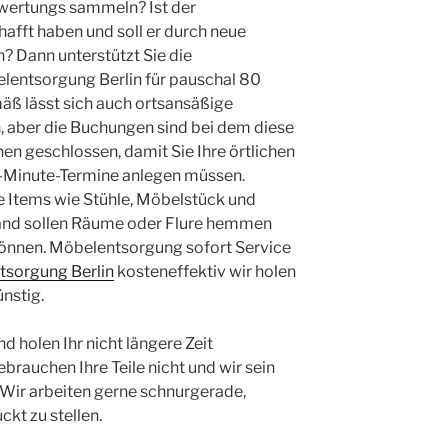
ertungs sammeln? Ist der
afft haben und soll er durch neue
? Dann unterstützt Sie die
lentsorgung Berlin für pauschal 80
ß lässt sich auch ortsansäßige
, aber die Buchungen sind bei dem diese
n geschlossen, damit Sie Ihre örtlichen
st-Minute-Termine anlegen müssen.
 Items wie Stühle, Möbelstück und
and sollen Räume oder Flure hemmen
önnen. Möbelentsorgung sofort Service
tsorgung Berlin
kosteneffektiv wir holen
nstig.
d holen Ihr nicht längere Zeit
brauchen Ihre Teile nicht und wir sein
 Wir arbeiten gerne schnurgerade,
ckt zu stellen.