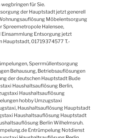
 wegbringen für Sie.
rgung der Hauptstadt jetzt generell
g Wohnungsauflösung Möbelentsorgung
der Spreemetropole Halensee,
 Einsammlung Entsorgung jetzt
in Hauptstadt, 01719374577 T.-
ümpelungen, Sperrmüllentsorgung
ngen Behausung, Betriebsauflösungen
ung der deutschen Hauptstadt Bude
taxi Haushaltsauflösung Berlin,
gstaxi Haushaltsauflösung
elungen hobby Umzugstaxi
ugstaxi, Haushaltsauflösung Hauptstadt
gstaxi Haushaltsauflösung Hauptstadt
ushaltsauflösung Berlin Wilhelmsruh.
uempelung.de Entrümpelung Notdienst
zugstaxi
Haushaltsauflösung Berlin