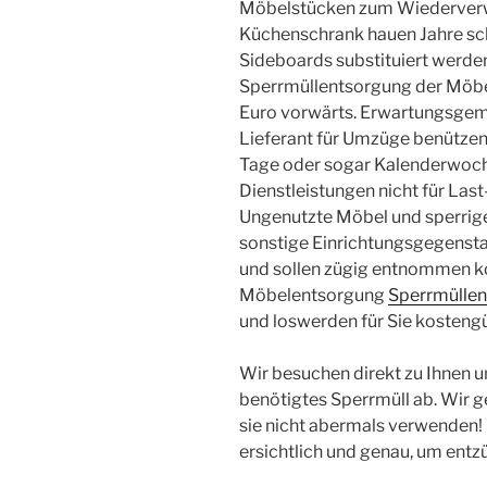
Möbelstücken zum Wiederverw
Küchenschrank hauen Jahre sch
Sideboards substituiert werden
Sperrmüllentsorgung der Möbe
Euro vorwärts. Erwartungsgemä
Lieferant für Umzüge benützen
Tage oder sogar Kalenderwoche
Dienstleistungen nicht für La
Ungenutzte Möbel und sperrige
sonstige Einrichtungsgegenst
und sollen zügig entnommen k
Möbelentsorgung
Sperrmüllen
und loswerden für Sie kostengü
Wir besuchen direkt zu Ihnen un
benötigtes Sperrmüll ab. Wir ge
sie nicht abermals verwenden!
ersichtlich und genau, um entzü