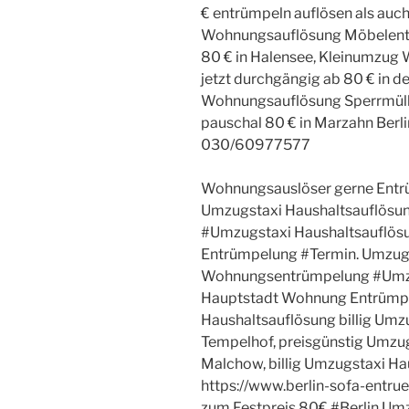
€ entrümpeln auflösen als auch
Wohnungsauflösung Möbelentso
80 € in Halensee, Kleinumzu
jetzt durchgängig ab 80 € in 
Wohnungsauflösung Sperrmüll
pauschal 80 € in Marzahn Berl
030/60977577
Wohnungsauslöser gerne Entr
Umzugstaxi Haushaltsauflösu
#Umzugstaxi Haushaltsauflös
Entrümpelung #Termin. Umzugs
Wohnungsentrümpelung #Umzu
Hauptstadt Wohnung Entrümp
Haushaltsauflösung billig Umz
Tempelhof, preisgünstig Umzu
Malchow, billig Umzugstaxi Ha
https://www.berlin-sofa-entr
zum Festpreis 80€ #Berlin Um