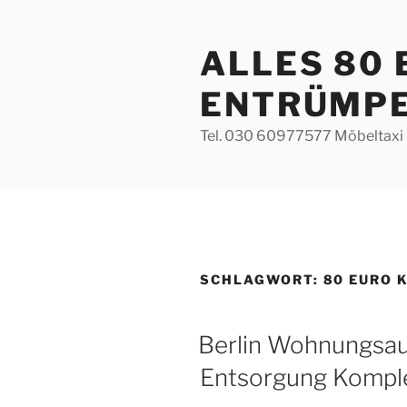
Zum
Inhalt
ALLES 80
springen
ENTRÜMP
Tel. 030 60977577 Möbeltaxi 
SCHLAGWORT:
80 EURO 
VERÖFFENTLICHT
Berlin Wohnungsa
AM
Entsorgung Komple