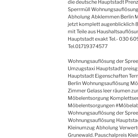
die deutsche Hauptstadt Prenz
Sperrmüll Wohnungsauflösung 
Abholung Abklemmen Berlin Ma
jetzt komplett augenblicklich 
mit Teile aus Haushaltsauflös
Hauptstadt exakt Tel.- 030 
Tel.01719374577
Wohnungsauflösung der Spreem
Umzugstaxi Hauptstadt preisg
Hauptstadt Eigenschaften T
Berlin Wohnungsauflösung Mö
Zimmer Gelass leer räumen z
Möbelentsorgung Komplettser
Möbelentsorgungen #Möbela
Wohnungsauflösung der Spreem
Wohnungsauflösung Hauptstad
Kleinumzug Abholung Verwertun
Grunewald. Pauschalpreis Kle