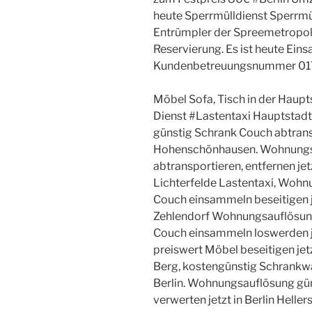
heute Sperrmülldienst Sperrmüll
Entrümpler der Spreemetropo
Reservierung. Es ist heute Eins
Kundenbetreuungsnummer 01
Möbel Sofa, Tisch in der Haupts
Dienst #Lastentaxi Hauptstad
günstig Schrank Couch abtranspo
Hohenschönhausen. Wohnungs
abtransportieren, entfernen jet
Lichterfelde Lastentaxi, Woh
Couch einsammeln beseitigen j
Zehlendorf Wohnungsauflösun
Couch einsammeln loswerden j
preiswert Möbel beseitigen jet
Berg, kostengünstig Schrankwa
Berlin. Wohnungsauflösung gün
verwerten jetzt in Berlin Helle