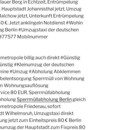
lauer Berg in Echtzeit, Entrümpelung
Hauptstadt Johannisthal jetzt, Umzug
lchow jetzt, Unterkunft Entrümpelung
80 €. Jetzt anklingeln Notdienst #Wohin
ung Berlin #Umzugstaxi der deutschen
60977577 Mobilnummer
etropole billig auch direkt #Günstig
ünstig #Kleinumzug der deutschen
ermine #Umzug #Abholung Abklemmen
belentsorgung Sperrmüll von Wohnung
um Wohnungsauflösung
vice 80 EUR. Sperrmüllabholung
bholung
Sperrmüllabholung Berlin
gleich
etropole Friedenau, sofort
t Wilhelmsruh, Umzugstaxi direkt
g jetzt zum Einheitspreis 80 € Berlin
inumzug der Hauptstadt zum Fixpreis 80