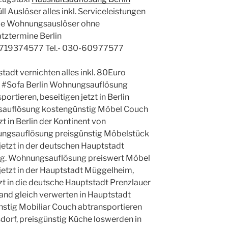
 Auslöser alles inkl. Serviceleistungen
le Wohnungsauslöser ohne
atztermine Berlin
719374577 Tel.- 030-60977577
tadt vernichten alles inkl. 80Euro
t #Sofa Berlin Wohnungsauflösung
rtieren, beseitigen jetzt in Berlin
auflösung kostengünstig Möbel Couch
zt in Berlin der Kontinent von
nungsauflösung preisgünstig Möbelstück
etzt in der deutschen Hauptstadt
g. Wohnungsauflösung preiswert Möbel
etzt in der Hauptstadt Müggelheim,
zt in die deutsche Hauptstadt Prenzlauer
nd gleich verwerten in Hauptstadt
stig Mobiliar Couch abtransportieren
rsdorf, preisgünstig Küche loswerden in