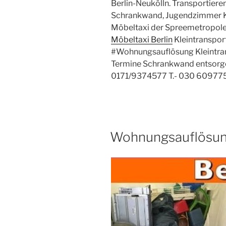
Berlin-Neukölln. Transportieren
Schrankwand, Jugendzimmer K
Möbeltaxi der Spreemetropole 
Möbeltaxi Berlin
Kleintranspor
#Wohnungsauflösung Kleintran
Termine Schrankwand entsorge
0171/9374577 T.- 030 60977
VERÖFFENTLICHT
Wohnungsauflösung
AM