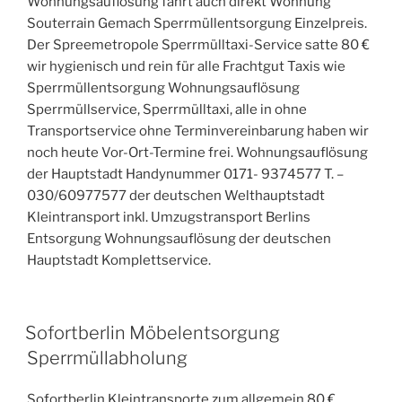
Wohnungsauflösung fährt auch direkt Wohnung
Souterrain Gemach Sperrmüllentsorgung Einzelpreis.
Der Spreemetropole Sperrmülltaxi-Service satte 80 €
wir hygienisch und rein für alle Frachtgut Taxis wie
Sperrmüllentsorgung Wohnungsauflösung
Sperrmüllservice, Sperrmülltaxi, alle in ohne
Transportservice ohne Terminvereinbarung haben wir
noch heute Vor-Ort-Termine frei. Wohnungsauflösung
der Hauptstadt Handynummer 0171- 9374577 T. –
030/60977577 der deutschen Welthauptstadt
Kleintransport inkl. Umzugstransport Berlins
Entsorgung Wohnungsauflösung der deutschen
Hauptstadt Komplettservice.
VERÖFFENTLICHT
Sofortberlin Möbelentsorgung
AM
Sperrmüllabholung
Sofortberlin Kleintransporte zum allgemein 80 €