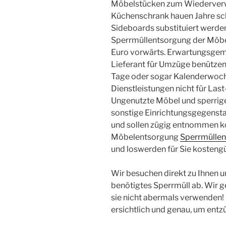
Möbelstücken zum Wiederverw
Küchenschrank hauen Jahre sch
Sideboards substituiert werden
Sperrmüllentsorgung der Möbe
Euro vorwärts. Erwartungsgemä
Lieferant für Umzüge benützen
Tage oder sogar Kalenderwoche
Dienstleistungen nicht für La
Ungenutzte Möbel und sperrige
sonstige Einrichtungsgegenst
und sollen zügig entnommen k
Möbelentsorgung
Sperrmüllen
und loswerden für Sie kostengü
Wir besuchen direkt zu Ihnen un
benötigtes Sperrmüll ab. Wir ge
sie nicht abermals verwenden!
ersichtlich und genau, um entzü