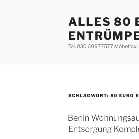
Zum
Inhalt
ALLES 80
springen
ENTRÜMP
Tel. 030 60977577 Möbeltaxi 
SCHLAGWORT:
80 EURO 
VERÖFFENTLICHT
Berlin Wohnungsa
AM
Entsorgung Komple