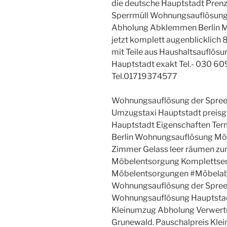
die deutsche Hauptstadt Prenz
Sperrmüll Wohnungsauflösung 
Abholung Abklemmen Berlin Ma
jetzt komplett augenblicklich 
mit Teile aus Haushaltsauflös
Hauptstadt exakt Tel.- 030 
Tel.01719374577
Wohnungsauflösung der Spreem
Umzugstaxi Hauptstadt preisg
Hauptstadt Eigenschaften T
Berlin Wohnungsauflösung Mö
Zimmer Gelass leer räumen z
Möbelentsorgung Komplettser
Möbelentsorgungen #Möbela
Wohnungsauflösung der Spreem
Wohnungsauflösung Hauptstad
Kleinumzug Abholung Verwertun
Grunewald. Pauschalpreis Kle