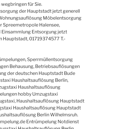
 wegbringen für Sie.
rgung der Hauptstadt jetzt generell
g Wohnungsauflösung Möbelentsorgung
der Spreemetropole Halensee,
 Einsammlung Entsorgung jetzt
in Hauptstadt, 01719374577 T.-
ümpelungen, Sperrmüllentsorgung
ngen Behausung, Betriebsauflösungen
ung der deutschen Hauptstadt Bude
taxi Haushaltsauflösung Berlin,
gstaxi Haushaltsauflösung
elungen hobby Umzugstaxi
ugstaxi, Haushaltsauflösung Hauptstadt
gstaxi Haushaltsauflösung Hauptstadt
ushaltsauflösung Berlin Wilhelmsruh.
uempelung.de Entrümpelung Notdienst
zugstaxi
Haushaltsauflösung Berlin