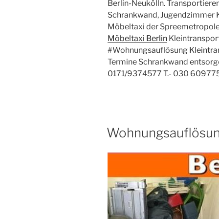
Berlin-Neukölln. Transportieren
Schrankwand, Jugendzimmer K
Möbeltaxi der Spreemetropole 
Möbeltaxi Berlin
Kleintranspor
#Wohnungsauflösung Kleintran
Termine Schrankwand entsorge
0171/9374577 T.- 030 60977
VERÖFFENTLICHT
Wohnungsauflösung
AM