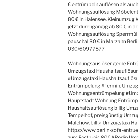
€ entrümpeln auflösen als auch
Wohnungsauflösung Möbelentso
80 € in Halensee, Kleinumzu
jetzt durchgängig ab 80 € in 
Wohnungsauflösung Sperrmüll
pauschal 80 € in Marzahn Berl
030/60977577
Wohnungsauslöser gerne Entr
Umzugstaxi Haushaltsauflösu
#Umzugstaxi Haushaltsauflös
Entrümpelung #Termin. Umzugs
Wohnungsentrümpelung #Umzu
Hauptstadt Wohnung Entrümp
Haushaltsauflösung billig Umz
Tempelhof, preisgünstig Umzu
Malchow, billig Umzugstaxi Ha
https://www.berlin-sofa-entr
zum Festpreis 80€ #Berlin Um