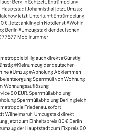
lauer Berg in Echtzeit, Entrümpelung
Hauptstadt Johannisthal jetzt, Umzug
lchow jetzt, Unterkunft Entrümpelung
80 €. Jetzt anklingeln Notdienst #Wohin
ung Berlin #Umzugstaxi der deutschen
60977577 Mobilnummer
etropole billig auch direkt #Günstig
ünstig #Kleinumzug der deutschen
ermine #Umzug #Abholung Abklemmen
belentsorgung Sperrmüll von Wohnung
um Wohnungsauflösung
vice 80 EUR. Sperrmüllabholung
bholung
Sperrmüllabholung Berlin
gleich
etropole Friedenau, sofort
t Wilhelmsruh, Umzugstaxi direkt
g jetzt zum Einheitspreis 80 € Berlin
inumzug der Hauptstadt zum Fixpreis 80