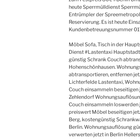
heute Sperrmülldienst Sperrmüll
Entrümpler der Spreemetropo
Reservierung. Es ist heute Eins
Kundenbetreuungsnummer 01
Möbel Sofa, Tisch in der Haupts
Dienst #Lastentaxi Hauptstad
günstig Schrank Couch abtranspo
Hohenschönhausen. Wohnungs
abtransportieren, entfernen jet
Lichterfelde Lastentaxi, Woh
Couch einsammeln beseitigen j
Zehlendorf Wohnungsauflösun
Couch einsammeln loswerden j
preiswert Möbel beseitigen jet
Berg, kostengünstig Schrankwa
Berlin. Wohnungsauflösung gün
verwerten jetzt in Berlin Helle