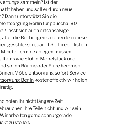
ertungs sammeln? Ist der
afft haben und soll er durch neue
? Dann unterstützt Sie die
lentsorgung Berlin für pauschal 80
ß lässt sich auch ortsansäßige
, aber die Buchungen sind bei dem diese
n geschlossen, damit Sie Ihre örtlichen
st-Minute-Termine anlegen müssen.
 Items wie Stühle, Möbelstück und
and sollen Räume oder Flure hemmen
önnen. Möbelentsorgung sofort Service
tsorgung Berlin
kosteneffektiv wir holen
nstig.
d holen Ihr nicht längere Zeit
brauchen Ihre Teile nicht und wir sein
 Wir arbeiten gerne schnurgerade,
ckt zu stellen.