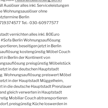
 Auslöser alles inkl. Serviceleistungen
le Wohnungsauslöser ohne
atztermine Berlin
719374577 Tel.- 030-60977577
tadt vernichten alles inkl. 80Euro
t #Sofa Berlin Wohnungsauflösung
rtieren, beseitigen jetzt in Berlin
auflösung kostengünstig Möbel Couch
zt in Berlin der Kontinent von
nungsauflösung preisgünstig Möbelstück
etzt in der deutschen Hauptstadt
g. Wohnungsauflösung preiswert Möbel
etzt in der Hauptstadt Müggelheim,
zt in die deutsche Hauptstadt Prenzlauer
nd gleich verwerten in Hauptstadt
stig Mobiliar Couch abtransportieren
rsdorf, preisgünstig Küche loswerden in