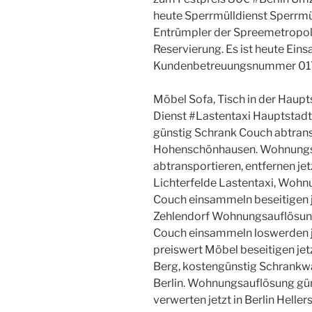
heute Sperrmülldienst Sperrmüll
Entrümpler der Spreemetropo
Reservierung. Es ist heute Eins
Kundenbetreuungsnummer 01
Möbel Sofa, Tisch in der Haupts
Dienst #Lastentaxi Hauptstad
günstig Schrank Couch abtranspo
Hohenschönhausen. Wohnungs
abtransportieren, entfernen jet
Lichterfelde Lastentaxi, Woh
Couch einsammeln beseitigen j
Zehlendorf Wohnungsauflösun
Couch einsammeln loswerden j
preiswert Möbel beseitigen jet
Berg, kostengünstig Schrankwa
Berlin. Wohnungsauflösung gün
verwerten jetzt in Berlin Helle