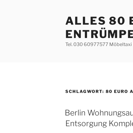
Zum
Inhalt
ALLES 80
springen
ENTRÜMP
Tel. 030 60977577 Möbeltaxi 
SCHLAGWORT:
80 EURO 
VERÖFFENTLICHT
Berlin Wohnungsa
AM
Entsorgung Komple