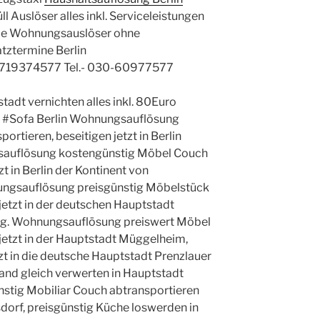
 Auslöser alles inkl. Serviceleistungen
le Wohnungsauslöser ohne
atztermine Berlin
719374577 Tel.- 030-60977577
tadt vernichten alles inkl. 80Euro
t #Sofa Berlin Wohnungsauflösung
rtieren, beseitigen jetzt in Berlin
auflösung kostengünstig Möbel Couch
zt in Berlin der Kontinent von
nungsauflösung preisgünstig Möbelstück
etzt in der deutschen Hauptstadt
g. Wohnungsauflösung preiswert Möbel
etzt in der Hauptstadt Müggelheim,
zt in die deutsche Hauptstadt Prenzlauer
nd gleich verwerten in Hauptstadt
stig Mobiliar Couch abtransportieren
rsdorf, preisgünstig Küche loswerden in