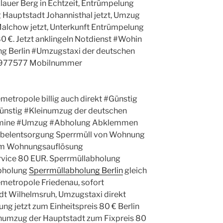
lauer Berg in Echtzeit, Entrümpelung
Hauptstadt Johannisthal jetzt, Umzug
lchow jetzt, Unterkunft Entrümpelung
80 €. Jetzt anklingeln Notdienst #Wohin
ung Berlin #Umzugstaxi der deutschen
60977577 Mobilnummer
etropole billig auch direkt #Günstig
ünstig #Kleinumzug der deutschen
ermine #Umzug #Abholung Abklemmen
belentsorgung Sperrmüll von Wohnung
um Wohnungsauflösung
vice 80 EUR. Sperrmüllabholung
bholung
Sperrmüllabholung Berlin
gleich
etropole Friedenau, sofort
t Wilhelmsruh, Umzugstaxi direkt
g jetzt zum Einheitspreis 80 € Berlin
inumzug der Hauptstadt zum Fixpreis 80