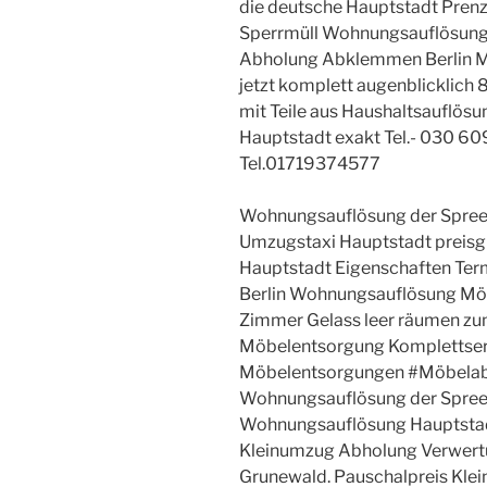
die deutsche Hauptstadt Prenz
Sperrmüll Wohnungsauflösung 
Abholung Abklemmen Berlin Ma
jetzt komplett augenblicklich 
mit Teile aus Haushaltsauflös
Hauptstadt exakt Tel.- 030 
Tel.01719374577
Wohnungsauflösung der Spreem
Umzugstaxi Hauptstadt preisg
Hauptstadt Eigenschaften T
Berlin Wohnungsauflösung Mö
Zimmer Gelass leer räumen z
Möbelentsorgung Komplettser
Möbelentsorgungen #Möbela
Wohnungsauflösung der Spreem
Wohnungsauflösung Hauptstad
Kleinumzug Abholung Verwertun
Grunewald. Pauschalpreis Kle