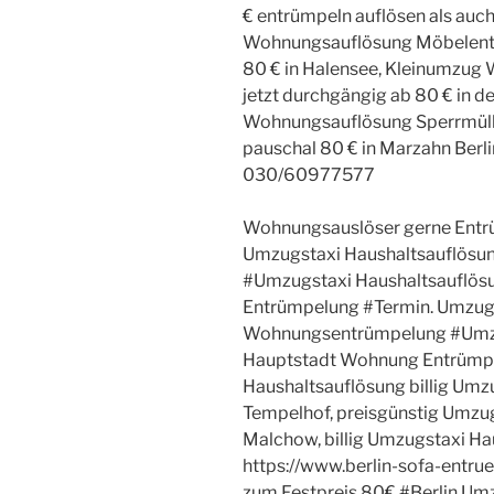
€ entrümpeln auflösen als auch
Wohnungsauflösung Möbelentso
80 € in Halensee, Kleinumzu
jetzt durchgängig ab 80 € in 
Wohnungsauflösung Sperrmüll
pauschal 80 € in Marzahn Berl
030/60977577
Wohnungsauslöser gerne Entr
Umzugstaxi Haushaltsauflösu
#Umzugstaxi Haushaltsauflös
Entrümpelung #Termin. Umzugs
Wohnungsentrümpelung #Umzu
Hauptstadt Wohnung Entrümp
Haushaltsauflösung billig Umz
Tempelhof, preisgünstig Umzu
Malchow, billig Umzugstaxi Ha
https://www.berlin-sofa-entr
zum Festpreis 80€ #Berlin Um