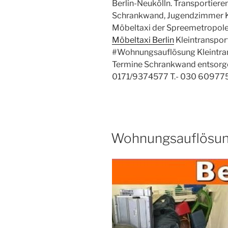
Berlin-Neukölln. Transportieren
Schrankwand, Jugendzimmer K
Möbeltaxi der Spreemetropole 
Möbeltaxi Berlin
Kleintranspor
#Wohnungsauflösung Kleintran
Termine Schrankwand entsorge
0171/9374577 T.- 030 60977
VERÖFFENTLICHT
Wohnungsauflösung
AM