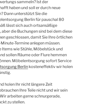
ertungs sammeln? Ist der
afft haben und soll er durch neue
? Dann unterstützt Sie die
lentsorgung Berlin für pauschal 80
ß lässt sich auch ortsansäßige
, aber die Buchungen sind bei dem diese
n geschlossen, damit Sie Ihre örtlichen
st-Minute-Termine anlegen müssen.
 Items wie Stühle, Möbelstück und
and sollen Räume oder Flure hemmen
önnen. Möbelentsorgung sofort Service
tsorgung Berlin
kosteneffektiv wir holen
nstig.
d holen Ihr nicht längere Zeit
brauchen Ihre Teile nicht und wir sein
 Wir arbeiten gerne schnurgerade,
ckt zu stellen.