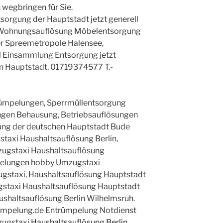
 wegbringen für Sie.
rgung der Hauptstadt jetzt generell
g Wohnungsauflösung Möbelentsorgung
der Spreemetropole Halensee,
 Einsammlung Entsorgung jetzt
in Hauptstadt, 01719374577 T.-
ümpelungen, Sperrmüllentsorgung
ngen Behausung, Betriebsauflösungen
ung der deutschen Hauptstadt Bude
taxi Haushaltsauflösung Berlin,
gstaxi Haushaltsauflösung
elungen hobby Umzugstaxi
ugstaxi, Haushaltsauflösung Hauptstadt
gstaxi Haushaltsauflösung Hauptstadt
ushaltsauflösung Berlin Wilhelmsruh.
uempelung.de Entrümpelung Notdienst
zugstaxi
Haushaltsauflösung Berlin