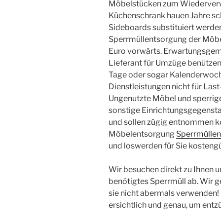
Möbelstücken zum Wiederverw
Küchenschrank hauen Jahre sch
Sideboards substituiert werden
Sperrmüllentsorgung der Möbe
Euro vorwärts. Erwartungsgemä
Lieferant für Umzüge benützen
Tage oder sogar Kalenderwoche
Dienstleistungen nicht für La
Ungenutzte Möbel und sperrige
sonstige Einrichtungsgegenst
und sollen zügig entnommen k
Möbelentsorgung
Sperrmüllen
und loswerden für Sie kostengü
Wir besuchen direkt zu Ihnen un
benötigtes Sperrmüll ab. Wir ge
sie nicht abermals verwenden!
ersichtlich und genau, um entzü